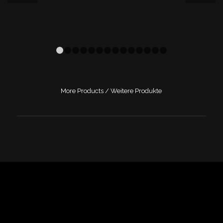
1
2
3
4
5
6
7
8
9
10
11
12
13
14
More Products / Weitere Produkte