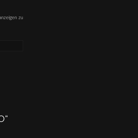
 anzeigen zu
O“