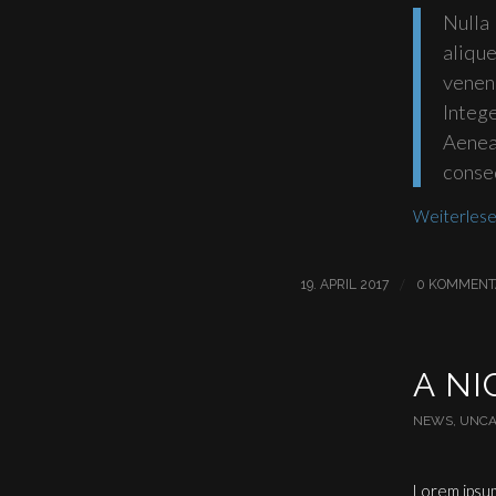
Nulla
alique
venen
Integ
Aenea
conseq
Weiterles
/
19. APRIL 2017
0 KOMMENT
A NI
NEWS
,
UNCA
Lorem ipsum