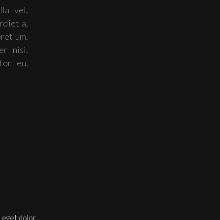
la vel,
rdiet a,
retium.
r nisi.
tor eu,
 eget dolor.