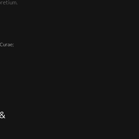
retium.
a Curae;
&