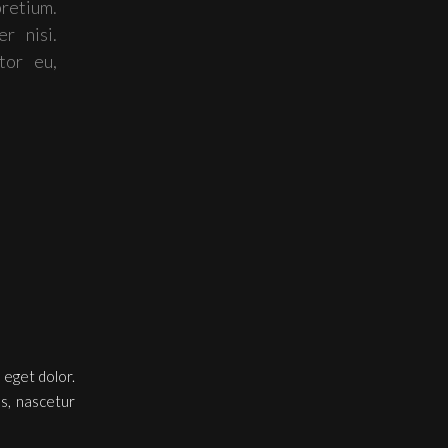
retium.
r nisi.
tor eu,
 eget dolor.
s, nascetur