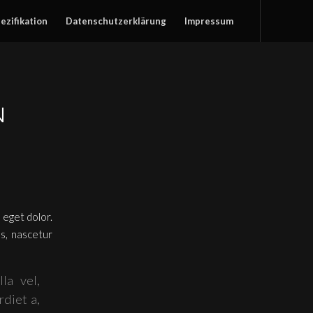
ezifikation
Datenschutzerklärung
Impressum
N
 eget dolor.
s, nascetur
la vel,
rdiet a,