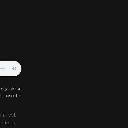
 eget dolor.
s, nascetur
la vel,
rdiet a,