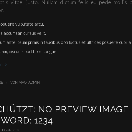
atis vitae, justo. Nullam dictum felis eu pede mollis p
r.
osuere vulputate arcu.
s accumsan cursus velit.
um ante ipsum primis in faucibus orci luctus et ultrices posuere cubili
uam, nisi quis porttitor congue
en
/
RE
VON
MVO_ADMIN
HÜTZT: NO PREVIEW IMAGE 
WORD: 1234
TEGORIZED