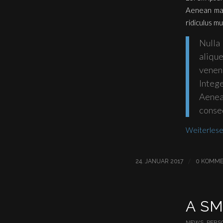
Aenean mas
ridiculus mu
Nulla
alique
venen
Integ
Aenea
conseq
Weiterles
/
24. JANUAR 2017
0 KOMME
A S
NEWS
,
PERS