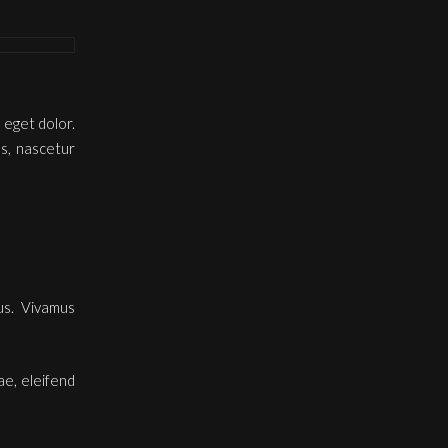
 eget dolor.
s, nascetur
us. Vivamus
ae, eleifend