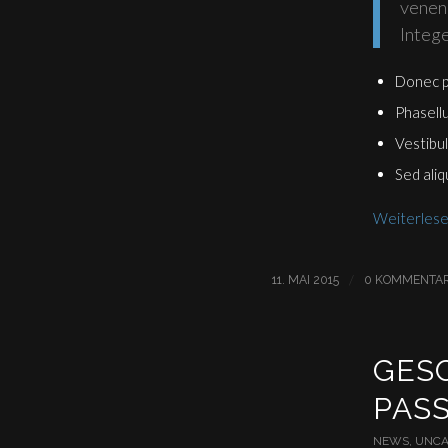
venen
Intege
Donec p
Phasellu
Vestibul
Sed aliq
Weiterles
/
11. MAI 2015
0 KOMMENTA
GESC
PASS
NEWS
,
UNCA