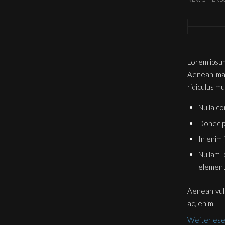
Lorem ipsum
Aenean mas
ridiculus mu
Nulla c
Donec pe
In enim 
Nullam 
element
Aenean vulp
ac, enim.
Weiterles