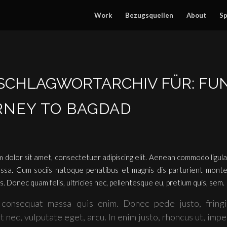
Work
Bezugsquellen
About
Sp
SCHLAGWORTARCHIV FÜR:
FU
RNEY TO BAGDAD
 dolor sit amet, consectetuer adipiscing elit. Aenean commodo ligula
sa. Cum sociis natoque penatibus et magnis dis parturient monte
s. Donec quam felis, ultricies nec, pellentesque eu, pretium quis, sem.
 consequat massa quis enim. Donec pede justo, fringil
t nec, vulputate eget, arcu. In enim justo, rhoncus ut, impe