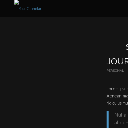
JOU
PERSONAL
Lorem ipsum
Aenean mas
ridiculus mu
Nulla
alique