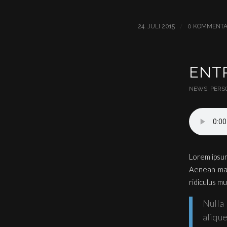
/
24. JULI 2015
0 KOMMENT
ENT
NEWS
,
PERS
Lorem ipsum
Aenean mas
ridiculus mu
Nulla
alique