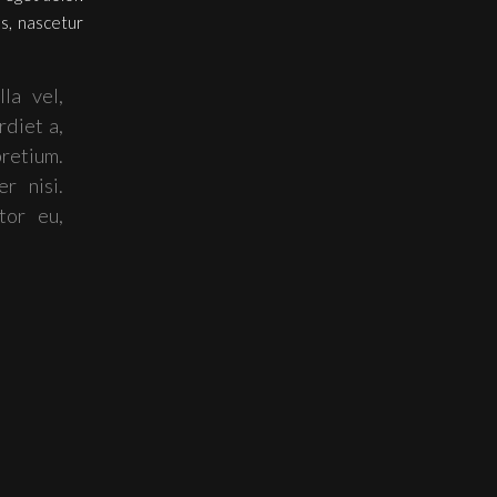
s, nascetur
la vel,
rdiet a,
retium.
r nisi.
tor eu,