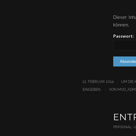
Dieser Inha
können.
Passwort:
/
12. FEBRUAR 2014
UM DIE
/
EINGEBEN.
VON
MVO_ADM
ENTR
PERSONAL
,
U