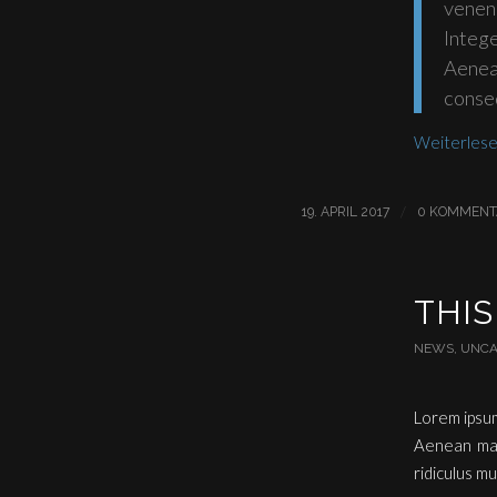
venen
Integ
Aenea
conseq
Weiterles
/
19. APRIL 2017
0 KOMMENT
THIS
NEWS
,
UNCA
Lorem ipsum
Aenean mas
ridiculus mu