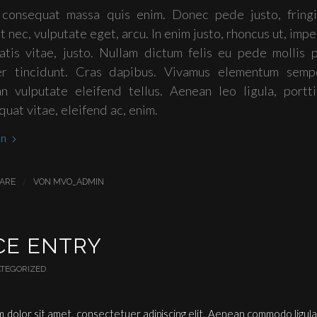
 consequat massa quis enim. Donec pede justo, fringil
t nec, vulputate eget, arcu. In enim justo, rhoncus ut, impe
atis vitae, justo. Nullam dictum felis eu pede mollis p
er tincidunt. Cras dapibus. Vivamus elementum sempe
n vulputate eleifend tellus. Aenean leo ligula, portti
uat vitae, eleifend ac, enim.
en
/
ARE
VON
MVO_ADMIN
CE ENTRY
TEGORIZED
 dolor sit amet, consectetuer adipiscing elit. Aenean commodo ligula