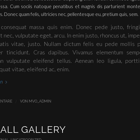
sa. Cum sociis natoque penatibus et magnis dis parturient monte
s. Donec quam felis, ultricies nec, pellentesque eu, pretium quis, sem.
 consequat massa quis enim. Donec pede justo, fringil
t nec, vulputate eget, arcu. In enim justo, rhoncus ut, impe
atis vitae, justo. Nullam dictum felis eu pede mollis p
er tincidunt. Cras dapibus. Vivamus elementum sempe
n vulputate eleifend tellus. Aenean leo ligula, portti
uat vitae, eleifend ac, enim.
en
/
NTARE
VON
MVO_ADMIN
MALL GALLERY
ONAL
,
UNCATEGORIZED