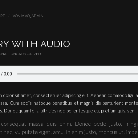
/
ARE
VON
MVO_ADMIN
RY WITH AUDIO
ONAL
,
UNCATEGORIZED
 dolor sit amet, consectetuer adipiscing elit. Aenean commodo ligula
sa. Cum sociis natoque penatibus et magnis dis parturient monte
s. Donec quam felis, ultricies nec, pellentesque eu, pretium quis, sem.
 consequat massa quis enim. Donec pede justo, fringil
t nec, vulputate eget, arcu. In enim justo, rhoncus ut, impe