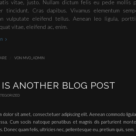
atis vitae, justo. Nullam dictum felis eu pede mollis p
er tincidunt. Cras dapibus. Vivamus elementum sempe
n vulputate eleifend tellus. Aenean leo ligula, portti
uat vitae, eleifend ac, enim.
en
/
ARE
VON
MVO_ADMIN
 IS ANOTHER BLOG POST
TEGORIZED
 dolor sit amet, consectetuer adipiscing elit. Aenean commodo ligula
sa. Cum sociis natoque penatibus et magnis dis parturient monte
s. Donec quam felis, ultricies nec, pellentesque eu, pretium quis, sem.