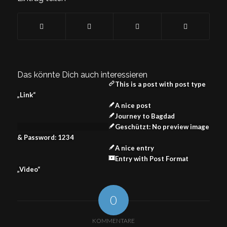
Das könnte Dich auch interessieren
This is a post with post type
„Link“
A nice post
Journey to Bagdad
Geschützt: No preview image
& Password: 1234
A nice entry
Entry with Post Format
„Video“
0
KOMMENTARE