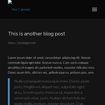
This is another blog post
News
,
Uncategorized
Lorem ipsum dolor sit amet, consectetuer adipiscing elit. Aenean
commodo ligula eget dolor. Aenean massa. Cum sociis natoque
penatibus et magnis dis parturient montes, nascetur ridiculus mus.
Donec quam felis, ultricies nec, pellentesque eu, pretium quis, sem.
Nulla consequat massa quis enim. Donec pede
justo, fringilla vel, aliquet nec, vulputate eget,
arcu. In enim justo, rhoncus ut, imperdiet a,
venenatis vitae, justo. Nullam dictum felis eu
pede mollis pretium. Integer tincidunt. Cras