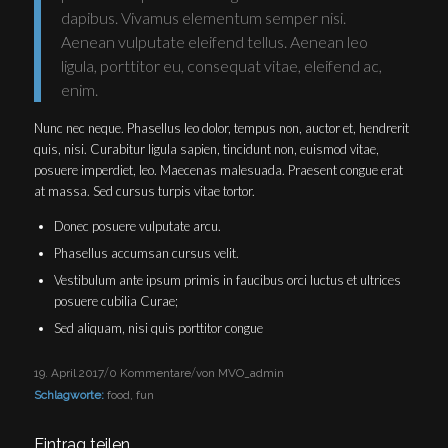
dapibus. Vivamus elementum semper nisi.
Aenean vulputate eleifend tellus. Aenean leo
ligula, porttitor eu, consequat vitae, eleifend ac,
enim.
Nunc nec neque. Phasellus leo dolor, tempus non, auctor et, hendrerit
quis, nisi. Curabitur ligula sapien, tincidunt non, euismod vitae,
posuere imperdiet, leo. Maecenas malesuada. Praesent congue erat
at massa. Sed cursus turpis vitae tortor.
Donec posuere vulputate arcu.
Phasellus accumsan cursus velit.
Vestibulum ante ipsum primis in faucibus orci luctus et ultrices
posuere cubilia Curae;
Sed aliquam, nisi quis porttitor congue
/
/
19. April 2017
0 Kommentare
von
MVO_admin
Schlagworte:
food
,
fun
Eintrag teilen